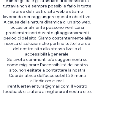
le linee guida e gli standard di accessibilità,
tuttavia non è sempre possibile farlo in tutte
le aree del nostro sito web e stiamo
lavorando per raggiungere questo obiettivo.
A causa della natura dinamica di un sito web,
occasionalmente possono verificarsi
problemi minori durante gli aggiornamenti
periodici del sito. Siamo costantemente alla
ricerca di soluzioni che portino tutte le aree
del nostro sito allo stesso livello di
accessibilità generale.
Se avete commenti e/o suggerimenti su
come migliorare l'accessibilità del nostro
sito, non esitate a contattare la nostra
Coordinatrice dell'accessibilità Simona
all'indirizzo e-mail
irentfuerteventura@gmail.com. Il vostro
feedback ci aiuterà a migliorare il nostro sito.
+34 655014550
irentfuerteventura@gmail.com
Contattaci