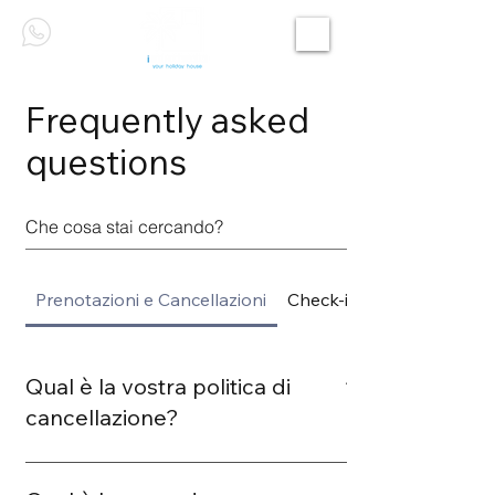
Frequently asked
questions
Prenotazioni e Cancellazioni
Check-in e Check-out
Qual è la vostra politica di
cancellazione?
La nostra politica di cancellazione