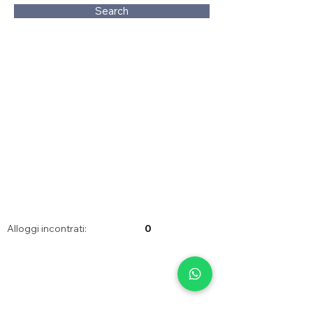
Search
Alloggi incontrati:
0
+34 655014550
irentfuerteventura@gmail.com