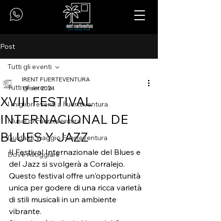
Post
Tutti gli eventi
IRENT FUERTEVENTURA
Tutti gli eventi
19 set 2024
XVIII FESTIVAL
I migliori eventi a Fuerteventura
INTERNACIONAL DE
Musei di Fuerteventura
BLUES Y JAZZ
Guida di Viaggio Fuerteventura
Il Festival Internazionale del Blues e 
Dove Alloggiare
del Jazz si svolgerà a Corralejo.
Questo festival offre un'opportunità 
unica per godere di una ricca varietà 
di stili musicali in un ambiente 
vibrante.